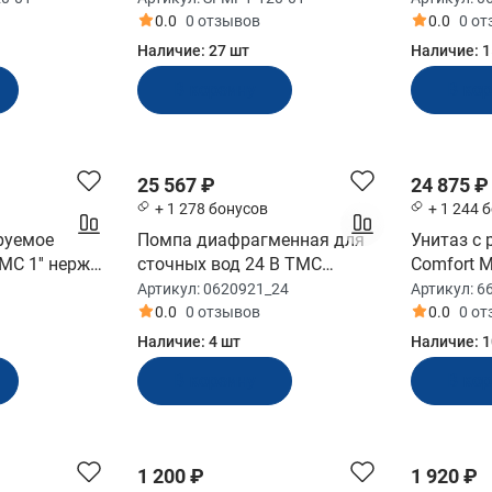
0.0
0 отзывов
0.0
0 о
Наличие:
27 шт
Наличие:
1
В корзину
В ко
25 567 ₽
24 875 ₽
+ 1 278 бонусов
+ 1 244 
руемое
Помпа диафрагменная для
Унитаз с
C 1'' нерж
сточных вод 24 В TMC
Comfort M
)
(0620921_24)
(6600200
Артикул:
0620921_24
Артикул:
6
0.0
0 отзывов
0.0
0 о
Наличие:
4 шт
Наличие:
1
В корзину
В ко
1 200 ₽
1 920 ₽