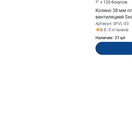
Ток, А
+ 120 бонусов
Колено 38 мм п
10
вентиляцией Sea
Артикул:
SFVL-03
0.0
0 отзывов
Материал
Наличие:
37 шт
В корзину
Нержавеющая сталь
Длина, мм
396
Показать