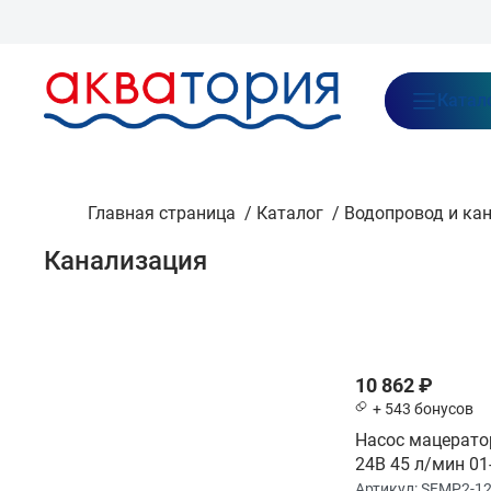
Бренды
Акции
Блог
О нас
Как заказать
Оплата
Доставка
Катал
Главная страница
/
Каталог
/
Водопровод и ка
Канализация
Категория
По популярност
Насосы мацераторные
10 862 ₽
Подводка
+ 543 бонусов
Насос мацерато
Унитазы
24В 45 л/мин 01-
Фильтр
(SFMP2-120-01)
Артикул:
SFMP2-12