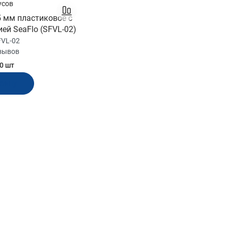
усов
5 мм пластиковое с
ей SeaFlo (SFVL-02)
FVL-02
тзывов
0 шт
рзину