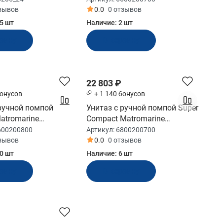
тзывов
0.0
0 отзывов
5 шт
Наличие:
2 шт
рзину
В корзину
22 803 ₽
бонусов
+ 1 140 бонусов
 ручной помпой
Унитаз с ручной помпой Super
atromarine
Compact Matromarine
800)
(6800200700)
600200800
Артикул:
6800200700
тзывов
0.0
0 отзывов
0 шт
Наличие:
6 шт
рзину
В корзину