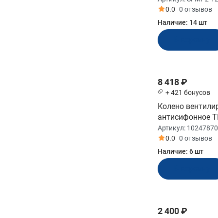
0.0
0 отзывов
Бренд
Наличие:
14 шт
В корзину
Matromarine
SeaFlo
TMC
8 418 ₽
+ 421 бонусов
Модельный ряд
Колено вентили
антисифонное TM
сталь (10247870
01-Series
Артикул:
10247870
0.0
0 отзывов
Наличие:
6 шт
Напряжение, В
В корзину
24
2 400 ₽