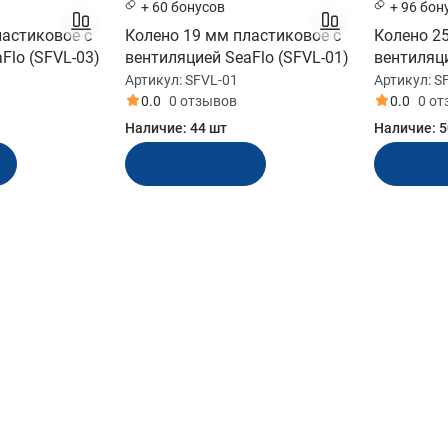
+ 60 бонусов
+ 96 бон
ластиковое с
Колено 19 мм пластиковое с
Колено 2
Flo (SFVL-03)
вентиляцией SeaFlo (SFVL-01)
вентиляци
Артикул:
SFVL-01
Артикул:
S
0.0
0 отзывов
0.0
0 о
Наличие:
44 шт
Наличие:
5
В корзину
В ко