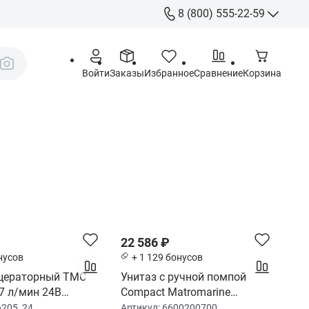
8 (800) 555-22-59
8 (800) 555-
Call-Centre
Войти
Заказы
Избранное
Сравнение
Корзина
+7 (495) 225
Склад
sales@aquatorya.
125459 Москва, 
пр-д, 23
22 586 ₽
нусов
+ 1 129 бонусов
цераторный TMC
Унитаз с ручной помпой
7 л/мин 24В
Compact Matromarine
, 10017154)
(6600200700)
6205_24
Артикул:
6600200700