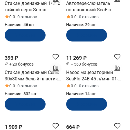
Стакан дренажный 1/2'' с
Автопереключатель
гайкой нерж Sumar
поплавковый SeaFlo
(52501)
(SFBS-20-01)
0.0
0 отзывов
0.0
0 отзывов
Наличие:
46 шт
Наличие:
29 шт
В корзину
В корзину
393 ₽
11 269 ₽
+ 20 бонусов
+ 563 бонусов
Стакан дренажный Ceredi
Насос мацераторный
30х80мм белый пластик
SeaFlo 24В 45 л/мин 01-
(6016_80W)
Series (SFMP2-120-01)
0.0
0 отзывов
0.0
0 отзывов
Наличие:
832 шт
Наличие:
14 шт
В корзину
В корзину
1 909 ₽
664 ₽