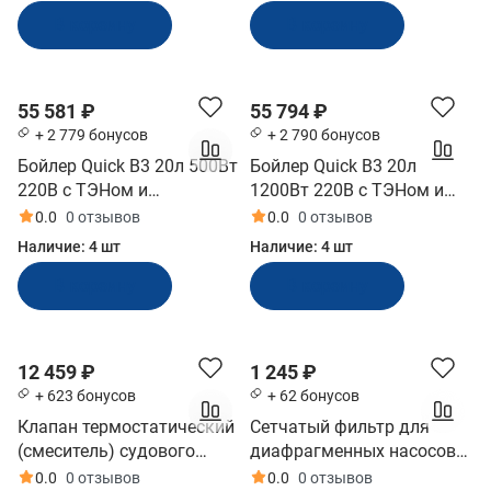
В корзину
В корзину
55 581 ₽
55 794 ₽
+ 2 779 бонусов
+ 2 790 бонусов
Бойлер Quick В3 20л 500Вт
Бойлер Quick В3 20л
220В с ТЭНом и
1200Вт 220В с ТЭНом и
теплообменником
теплообменником
0.0
0 отзывов
0.0
0 отзывов
(10243912)
(10243913)
Наличие:
4 шт
Наличие:
4 шт
В корзину
В корзину
12 459 ₽
1 245 ₽
+ 623 бонусов
+ 62 бонусов
Клапан термостатический
Сетчатый фильтр для
(смеситель) судового
диафрагменных насосов
бойлера Quick (10236339)
SeaFlo быстроразъёмный
0.0
0 отзывов
0.0
0 отзывов