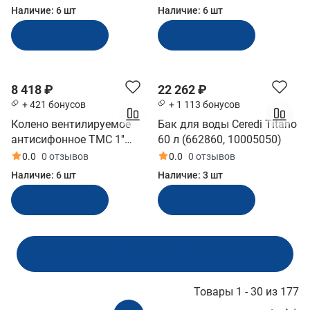
(41S03)
Наличие:
6 шт
Наличие:
6 шт
В корзину
В корзину
8 418 ₽
22 262 ₽
+ 421 бонусов
+ 1 113 бонусов
Колено вентилируемое
Бак для воды Ceredi Titano
антисифонное TMC 1''
60 л (662860, 10005050)
нерж сталь (10247870)
0.0
0 отзывов
0.0
0 отзывов
Наличие:
6 шт
Наличие:
3 шт
В корзину
В корзину
Показать ещё
Товары 1 - 30 из 177