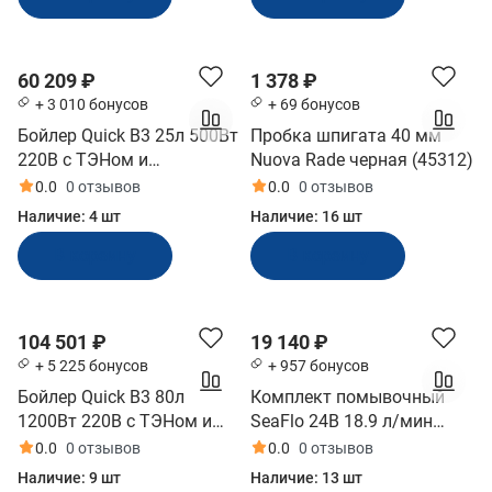
60 209 ₽
1 378 ₽
+ 3 010 бонусов
+ 69 бонусов
Бойлер Quick В3 25л 500Вт
Пробка шпигата 40 мм
220В с ТЭНом и
Nuova Rade черная (45312)
теплообменником
0.0
0 отзывов
0.0
0 отзывов
(10243914)
Наличие:
4 шт
Наличие:
16 шт
В корзину
В корзину
104 501 ₽
19 140 ₽
+ 5 225 бонусов
+ 957 бонусов
Бойлер Quick В3 80л
Комплект помывочный
1200Вт 220В с ТЭНом и
SeaFlo 24В 18.9 л/мин
теплообменником
70PSI 4.8 бар (SFWP2-050-
0.0
0 отзывов
0.0
0 отзывов
(10257567)
070-51)
Наличие:
9 шт
Наличие:
13 шт