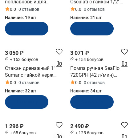
поплавковый для
Osculati с гайкой 1/2''
я
ы
я
з
к
трюмных помп TMC
пластик (17.322.01)
ж
с
а
т
0.0
0 отзывов
0.0
0 отзывов
12/24В бело-синий
и
и
ц
п
Наличие:
19 шт
Наличие:
21 шт
(0812202)
д
с
и
о
В корзину
В корзину
к
т
я
м
о
е
ы
с
м
в
т
а
о
3 050 ₽
3 071 ₽
е
ч
+ 153 бонусов
+ 154 бонусов
й
н
Стакан дренажный 1"
Помпа ручная SeaFlo
ы
Sumar с гайкой нерж
720GPH (42 л/мин)
й
(52503)
(SFDHA-G720-01)
0.0
0 отзывов
0.0
0 отзывов
Наличие:
32 шт
Наличие:
34 шт
В корзину
В корзину
1 296 ₽
2 490 ₽
+ 65 бонусов
+ 125 бонусов