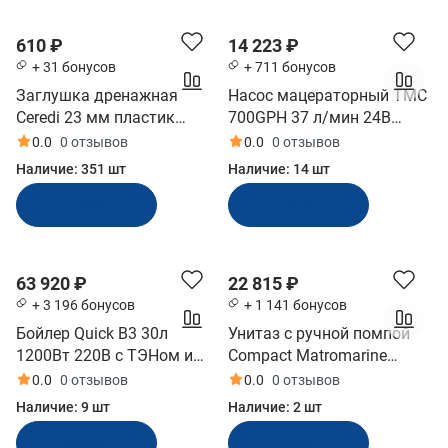
610 ₽
14 223 ₽
+ 31 бонусов
+ 711 бонусов
Заглушка дренажная
Насос мацераторный TMC
Ceredi 23 мм пластик
700GPH 37 л/мин 24В
(6018_23, 10256218)
(06205_24, 10017154)
0.0
0 отзывов
0.0
0 отзывов
Наличие:
351 шт
Наличие:
14 шт
В корзину
В корзину
63 920 ₽
22 815 ₽
+ 3 196 бонусов
+ 1 141 бонусов
Бойлер Quick В3 30л
Унитаз с ручной помпой
1200Вт 220В с ТЭНом и
Compact Matromarine
теплообменником
(6600200700)
0.0
0 отзывов
0.0
0 отзывов
(10243917)
Наличие:
9 шт
Наличие:
2 шт
В корзину
В корзину