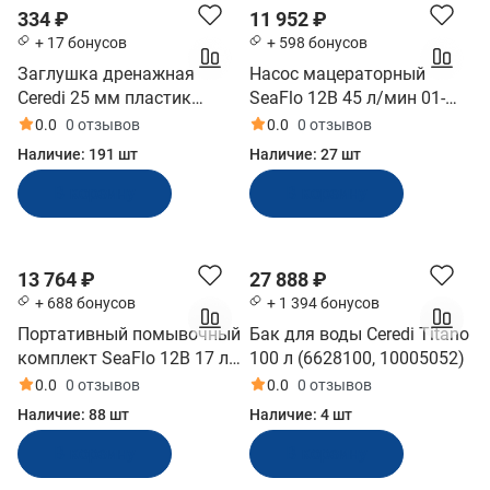
334 ₽
11 952 ₽
+ 17 бонусов
+ 598 бонусов
Заглушка дренажная
Насос мацераторный
Ceredi 25 мм пластик
SeaFlo 12В 45 л/мин 01-
(6021)
Series (SFMP1-120-01)
0.0
0 отзывов
0.0
0 отзывов
Наличие:
191 шт
Наличие:
27 шт
В корзину
В корзину
13 764 ₽
27 888 ₽
+ 688 бонусов
+ 1 394 бонусов
Портативный помывочный
Бак для воды Ceredi Titano
комплект SeaFlo 12В 17 л/
100 л (6628100, 10005052)
мин (SFWP1-045-070-41)
0.0
0 отзывов
0.0
0 отзывов
Наличие:
88 шт
Наличие:
4 шт
В корзину
В корзину