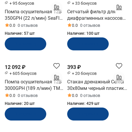
+ 95 бонусов
+ 33 бонусов
Помпа осушительная 12В
Сетчатый фильтр для
350GPH (22 л/мин) SeaFlo
диафрагменных насосов
(SFBP1-G350-01)
SeaFlo 1/2"‑14 FNPT
0.0
0 отзывов
0.0
0 отзывов
(51S01)
Наличие:
57 шт
Наличие:
100 шт
В корзину
В корзину
12 092 ₽
393 ₽
+ 605 бонусов
+ 20 бонусов
Помпа осушительная 12В
Стакан дренажный Ceredi
3000GPH (189 л/мин) TMC
30х80мм черный пластик
(06604, 10014904)
(6016_80B)
0.0
0 отзывов
0.0
0 отзывов
Наличие:
20 шт
Наличие:
429 шт
В корзину
В корзину