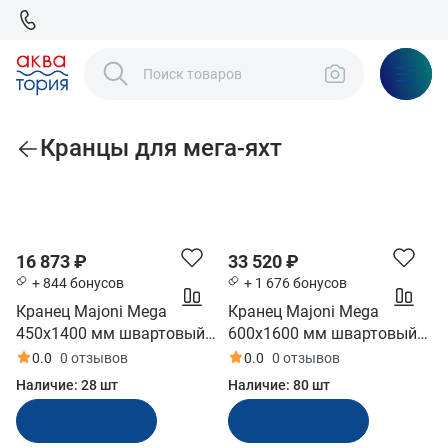
Кранцы для мега-яхт
По популярности
16 873 ₽
33 520 ₽
+ 844 бонусов
+ 1 676 бонусов
Кранец Majoni Mega
Кранец Majoni Mega
450х1400 мм швартовый
600х1600 мм швартовый
надувной белый
надувной белый
0.0
0 отзывов
0.0
0 отзывов
(10243936)
(10254935)
Наличие:
28 шт
Наличие:
80 шт
В корзину
В корзину