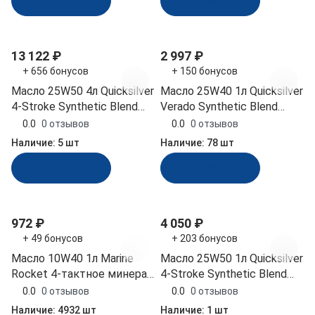
В корзину
В корзину
13 122 ₽
2 997 ₽
+ 656 бонусов
+ 150 бонусов
Масло 25W50 4л Quicksilver
Масло 25W40 1л Quicksilver
4-Stroke Synthetic Blend
Verado Synthetic Blend
полусинт (858084QE1)
синт (8M0086226)
0.0
0 отзывов
0.0
0 отзывов
Наличие:
5 шт
Наличие:
78 шт
В корзину
В корзину
972 ₽
4 050 ₽
+ 49 бонусов
+ 203 бонусов
Масло 10W40 1л Marine
Масло 25W50 1л Quicksilver
Rocket 4-тактное минерал
4-Stroke Synthetic Blend
(4620136022682)
полусинт (8M0096256)
0.0
0 отзывов
0.0
0 отзывов
Наличие:
4932 шт
Наличие:
1 шт