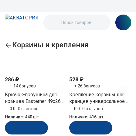
Корзины и крепления
По популярности
286 ₽
528 ₽
+ 14 бонусов
+ 26 бонусов
Крючок-проушина для
Крепление корзины для
кранцев Easterner 49х26
кранцев универсальное
мм нерж сталь (C11575)
22, 25, 32 мм (020401T)
0.0
0 отзывов
0.0
0 отзывов
Наличие:
440 шт
Наличие:
416 шт
В корзину
В корзину