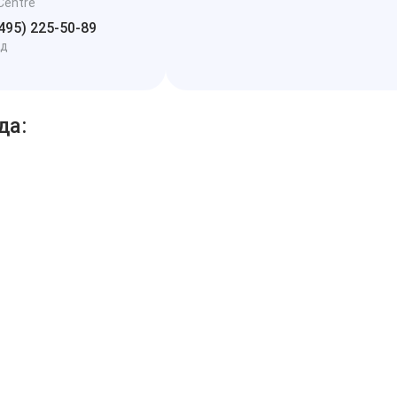
-Centre
495) 225-50-89
ад
да: