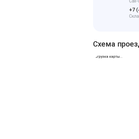
Call
+7 (
Скл
Схема проез
загрузка карты...