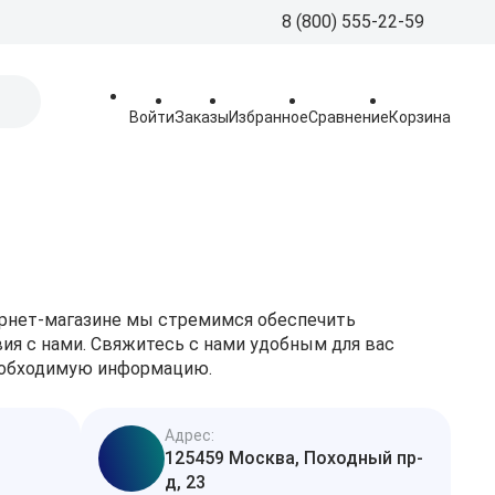
8 (800) 555-22-59
8 (800) 555-
Call-Centre
Войти
Заказы
Избранное
Сравнение
Корзина
+7 (495) 225
Склад
sales@aquatorya.
125459 Москва, 
пр-д, 23
ернет-магазине мы стремимся обеспечить
я с нами. Свяжитесь с нами удобным для вас
необходимую информацию.
Адрес:
125459 Москва, Походный пр-
д, 23