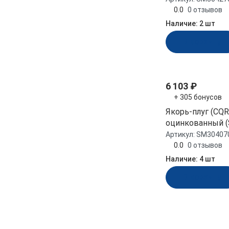
Модельный ряд
0.0
0 отзывов
Наличие:
2 шт
Плуг
В корзину
Материал
Оцинкованная сталь
6 103 ₽
+ 305 бонусов
Якорь-плуг (CQR)
Длина, мм
оцинкованный 
Артикул:
SM30407
1700
0.0
0 отзывов
Наличие:
4 шт
630
650
В корзину
700
Смотреть все