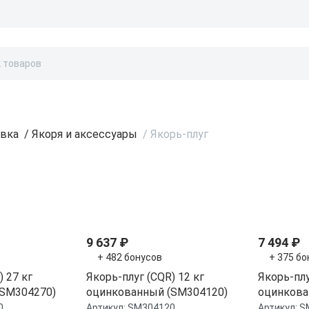
Бонусы и скидки
Контакты
Каталог
овка
/
Якоря и аксессуары
/
Якорь-плуг
ти
9 637 ₽
7 494 ₽
+ 482 бонусов
+ 375 бо
) 27 кг
Якорь-плуг (CQR) 12 кг
Якорь-плу
(SM304270)
оцинкованный (SM304120)
оцинкова
0
Артикул:
SM304120
Артикул:
S