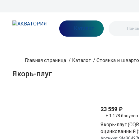
Бренды
Акции
Блог
О нас
Как заказать
Оплата
Доставка
Каталог
Главная страница
/
Каталог
/
Стоянка и шварт
Якорь-плуг
Фильтр
По популярнос
Бренд
23 559 ₽
+ 1 178 бонусов
CIM
Якорь-плуг (CQR
оцинкованный 
Артикул:
SM30427