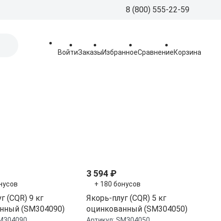
8 (800) 555-22-59
8 (800) 555-
Call-Centre
Войти
Заказы
Избранное
Сравнение
Корзина
+7 (495) 225
Склад
sales@aquatorya.
125459 Москва, 
пр-д, 23
3 594 ₽
нусов
+ 180 бонусов
г (CQR) 9 кг
Якорь-плуг (CQR) 5 кг
нный (SM304090)
оцинкованный (SM304050)
M304090
Артикул:
SM304050