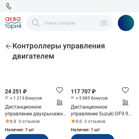
Контроллеры управления
двигателем
По популярности
24 251 ₽
117 707 ₽
+ 1 213 бонусов
+ 5 885 бонусов
Дистанционное
Дистанционное
управление двухрычажное
управление Suzuki DF9.9B-
(газ/реверс) (12401)
250, накладное, New
0.0
0 отзывов
0.0
0 отзывов
(6720093J70000)
Наличие:
7 шт
Наличие:
1 шт