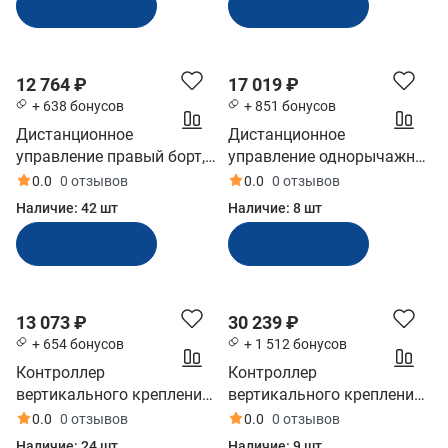
В корзину
В корзину
12 764 ₽
17 019 ₽
+ 638 бонусов
+ 851 бонусов
Дистанционное
Дистанционное
управление правый борт,
управление однорычажное
тянет газ, 5м. (аналог
(12400)
0.0
0 отзывов
0.0
0 отзывов
Yamaha-701)
Наличие:
42 шт
Наличие:
8 шт
(YA4810110_YX)
В корзину
В корзину
13 073 ₽
30 239 ₽
+ 654 бонусов
+ 1 512 бонусов
Контроллер
Контроллер
вертикального крепления
вертикального крепления
Ultraflex двухрычажный
Ultraflex белый (B89)
0.0
0 отзывов
0.0
0 отзывов
чёрный (B49)
Наличие:
24 шт
Наличие:
9 шт