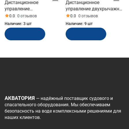
Дистанционное
Дистанционное
управление
управление двухрычажное
однорычажное, Pretech
(12411)
0.0
0 отзывов
0.0
0 отзывов
(308601)
Наличие:
3 шт
Наличие:
9 шт
В корзину
В корзину
АКВАТОРИЯ
— надёжный поставщик судового и
спасательного оборудования. Мы обеспечиваем
безопасность на воде комплексными решениями для
наших клиентов.