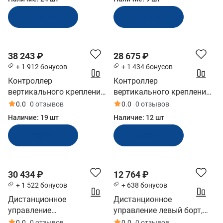
В корзину
В корзину
38 243 ₽
28 675 ₽
+ 1 912 бонусов
+ 1 434 бонусов
Контроллер
Контроллер
вертикального крепления
вертикального крепления
Ultraflex чёрный (B184)
Ultraflex чёрный (B90)
0.0
0 отзывов
0.0
0 отзывов
Наличие:
19 шт
Наличие:
12 шт
В корзину
В корзину
30 434 ₽
12 764 ₽
+ 1 522 бонусов
+ 638 бонусов
Дистанционное
Дистанционное
управление
управление левый борт,
двухрычажное, Pretech
тянет газ, 5 м. (аналог
0.0
0 отзывов
0.0
0 отзывов