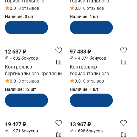
горизонтального
горизонтального
крепления Ultraflex
крепления Ultraflex
0.0
0 отзывов
0.0
0 отзывов
двухрычажный хром (B78)
двухрычажный чёрный
Наличие:
3 шт
Наличие:
1 шт
(B46)
В корзину
В корзину
12 637 ₽
97 483 ₽
+ 632 бонусов
+ 4 874 бонусов
Контроллер
Контроллер
вертикального крепления
горизонтального
Ultraflex двухрычажный
крепления Ultraflex
0.0
0 отзывов
0.0
0 отзывов
белый (B47)
двухрычажный чёрный
Наличие:
12 шт
Наличие:
1 шт
(B79)
В корзину
В корзину
19 427 ₽
13 967 ₽
+ 971 бонусов
+ 698 бонусов