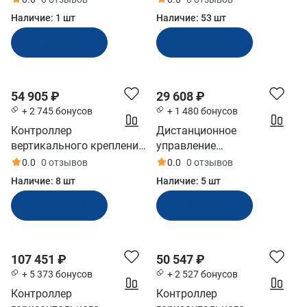
308604
Yamaha-701)
Наличие:
1 шт
Наличие:
53 шт
(YA4810210_YX)
В корзину
В корзину
54 905 ₽
29 608 ₽
+ 2 745 бонусов
+ 1 480 бонусов
Контроллер
Дистанционное
вертикального крепления
управление
Ultraflex черный/хром
двухрычажное, Pretech
0.0
0 отзывов
0.0
0 отзывов
(B310B)
(308602)
Наличие:
8 шт
Наличие:
5 шт
В корзину
В корзину
107 451 ₽
50 547 ₽
+ 5 373 бонусов
+ 2 527 бонусов
Контроллер
Контроллер