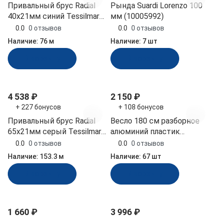
Привальный брус Radial
Рында Suardi Lorenzo 100
40х21мм синий Tessilmare
мм (10005992)
ПВХ (10252353)
0.0
0 отзывов
0.0
0 отзывов
Наличие:
76 м
Наличие:
7 шт
В корзину
В корзину
4 538 ₽
2 150 ₽
+ 227 бонусов
+ 108 бонусов
Привальный брус Radial
Весло 180 см разборное
65х21мм серый Tessilmare
алюминий пластик
ПВХ (10250351)
Easterner (C50101)
0.0
0 отзывов
0.0
0 отзывов
Наличие:
153.3 м
Наличие:
67 шт
В корзину
В корзину
1 660 ₽
3 996 ₽