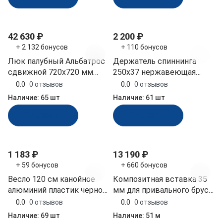
42 630 ₽
2 200 ₽
+ 2 132 бонусов
+ 110 бонусов
Люк палубный Альбатрос
Держатель спиннинга
сдвижной 720х720 мм
250х37 нержавеющая
дымчатый (030802T)
сталь, 550 гр (030602T)
0.0
0 отзывов
0.0
0 отзывов
Наличие:
65 шт
Наличие:
61 шт
В корзину
В корзину
1 183 ₽
13 190 ₽
+ 59 бонусов
+ 660 бонусов
Весло 120 см канойное
Композитная вставка 35
алюминий пластик черное
мм для привального бруса
(C50110)
50 мм Tessilmare
0.0
0 отзывов
0.0
0 отзывов
полимерно-нержавеющая
Наличие:
69 шт
Наличие:
51 м