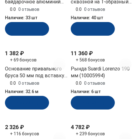
байдарочное алюминий
сквозной на Т-образный
и
е
ф
к
в
и
пластик Easterner (C50444)
профиль быстросъемный,
й
л
и
е
в
0.0
0 отзывов
0.0
0 отзывов
нержавеющая сталь
н
а
с
а
Наличие:
33 шт
Наличие:
40 шт
(030647Т)
ы
г
л
л
В корзину
В корзину
и
ш
а
ь
х
т
н
о
о
ы
м
к
й
1 382 ₽
11 360 ₽
у
и
+ 69 бонусов
+ 568 бонусов
т
Основание привального
Рында Suardi Lorenzo 190
ы
бруса 50 мм под вставку
мм (10005994)
35 мм Tessilmare Sphera
0.0
0 отзывов
0.0
0 отзывов
(10249353)
Наличие:
32.6 м
Наличие:
6 шт
В корзину
В корзину
2 326 ₽
4 782 ₽
+ 116 бонусов
+ 239 бонусов