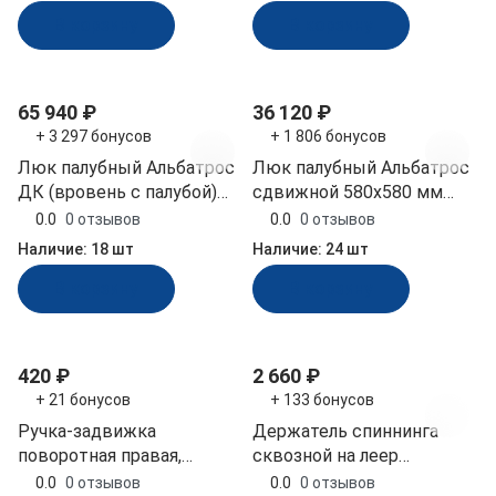
(10249354)
В корзину
В корзину
65 940 ₽
36 120 ₽
+ 3 297 бонусов
+ 1 806 бонусов
Люк палубный Альбатрос
Люк палубный Альбатрос
ДК (вровень с палубой)
сдвижной 580х580 мм
512х512 (030891T)
дымчатый (030801T)
0.0
0 отзывов
0.0
0 отзывов
Наличие:
18 шт
Наличие:
24 шт
В корзину
В корзину
420 ₽
2 660 ₽
+ 21 бонусов
+ 133 бонусов
Ручка-задвижка
Держатель спиннинга
поворотная правая,
сквозной на леер
полиамид (030881RT)
быстросъемный,
0.0
0 отзывов
0.0
0 отзывов