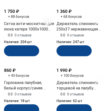
1 750 ₽
1 360 ₽
+ 88 бонусов
+ 68 бонусов
Сетка анти-москитная для
Держатель спиннинга
люка катера 1000x1000
250х37 нержавеющая
мм (030862TM)
сталь, 450 гр (030601T)
0.0
0 отзывов
0.0
0 отзывов
Наличие:
204 шт
Наличие:
247 шт
В корзину
В корзину
860 ₽
1 990 ₽
+ 43 бонусов
+ 100 бонусов
Горловина палубная,
Держатель спиннинга
белый корпус/синяя
торцевой на палубу
крышка, 38 мм (10252294)
наклонный, алюминий
0.0
0 отзывов
0.0
0 отзывов
(030634T)
Наличие:
18 шт
Наличие:
62 шт
В корзину
В корзину