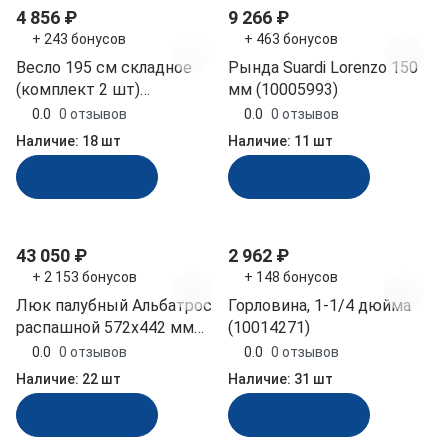
4 856 ₽
9 266 ₽
+ 243 бонусов
+ 463 бонусов
Весло 195 см складное
Рында Suardi Lorenzo 150
(комплект 2 шт)
мм (10005993)
алюминий пластик
0.0
0 отзывов
0.0
0 отзывов
Easterner (C501046.5)
Наличие:
18 шт
Наличие:
11 шт
В корзину
В корзину
43 050 ₽
2 962 ₽
+ 2 153 бонусов
+ 148 бонусов
Люк палубный Альбатрос
Горловина, 1-1/4 дюйма
распашной 572х442 мм
(10014271)
чёрный (030832T)
0.0
0 отзывов
0.0
0 отзывов
Наличие:
22 шт
Наличие:
31 шт
В корзину
В корзину