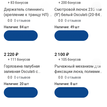
+ 83 бонусов
+ 200 бонусов
Держатель спиннинга
Смотровой лючок 235 мм
(крепление к транцу НЛ) 2
(9") белый Osculati (20-844-
шт. в комплекте
00)
0.0
0 отзывов
0.0
0 отзывов
(030610T)
Наличие:
84 шт
Наличие:
49 шт
В корзину
В корзину
2 220 ₽
2 100 ₽
+ 111 бонусов
+ 105 бонусов
Горловина палубная
Рычажный механизм для
заливная Osculati с
фиксации люка, полиамид
вентиляцией (10262376)
(030884T)
0.0
0 отзывов
0.0
0 отзывов
Наличие:
20 шт
Наличие:
8 шт
В корзину
В корзину