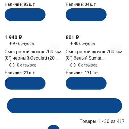
нержавеющая сталь
Наличие:
83 шт
Наличие:
34 шт
(030618T)
В корзину
В корзину
1 940 ₽
801 ₽
+ 97 бонусов
+ 40 бонусов
Смотровой лючок 203 мм
Смотровой лючок 203 мм
(8") черный Osculati (20-
(8'') белый Sumar
207-20)
(10269757)
0.0
0 отзывов
0.0
0 отзывов
Наличие:
21 шт
Наличие:
171 шт
В корзину
В корзину
Показать ещё
Товары 1 - 30 из 417