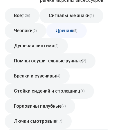
рынке морских аксессуаров.
Все
Сигнальные знаки
(126)
(1)
Черпаки
Дренаж
(2)
(5)
Душевая система
(2)
Помпы осушительные ручные
(2)
Брелки и сувениры
(4)
Стойки сидений и столешниц
(1)
Горловины палубные
(7)
Лючки смотровые
(17)