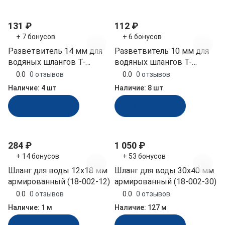
131 ₽
112 ₽
+ 7 бонусов
+ 6 бонусов
Разветвитель 14 мм для
Разветвитель 10 мм для
водяных шлангов Т-
водяных шлангов Т-
образный полиамид
образный полиамид
0.0
0 отзывов
0.0
0 отзывов
Osculati (17.204.14)
Osculati (17.204.10)
Наличие:
4 шт
Наличие:
8 шт
В корзину
В корзину
284 ₽
1 050 ₽
+ 14 бонусов
+ 53 бонусов
Шланг для воды 12х18 мм
Шланг для воды 30х40 мм
армированный (18-002-12)
армированный (18-002-30)
0.0
0 отзывов
0.0
0 отзывов
Наличие:
1 м
Наличие:
127 м