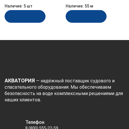
мм, бухта 15 м (C11841)
Наличие:
5 шт
Наличие:
55 м
В корзину
В корзину
АКВАТОРИЯ
— надёжный поставщик судового и
спасательного оборудования. Мы обеспечиваем
безопасность на воде комплексными решениями для
наших клиентов.
Телефон
8 (800) 555-22-59