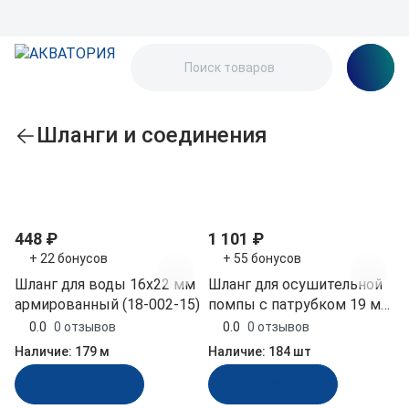
Шланги и соединения
По популярности
448 ₽
1 101 ₽
+ 22 бонусов
+ 55 бонусов
Шланг для воды 16х22 мм
Шланг для осушительной
армированный (18-002-15)
помпы с патрубком 19 мм
длина 1.52 м Easterner
0.0
0 отзывов
0.0
0 отзывов
(C11843)
Наличие:
179 м
Наличие:
184 шт
В корзину
В корзину