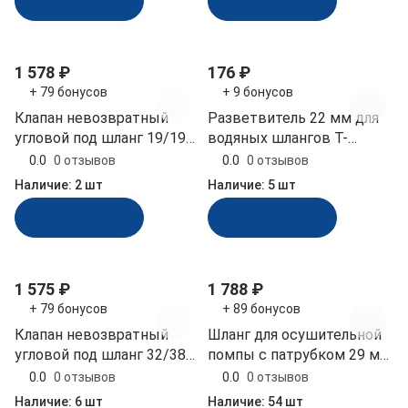
В корзину
В корзину
1 578 ₽
176 ₽
+ 79 бонусов
+ 9 бонусов
Клапан невозвратный
Разветвитель 22 мм для
угловой под шланг 19/19
водяных шлангов Т-
мм (31346)
образный полиамид
0.0
0 отзывов
0.0
0 отзывов
Osculati (17.204.22)
Наличие:
2 шт
Наличие:
5 шт
В корзину
В корзину
1 575 ₽
1 788 ₽
+ 79 бонусов
+ 89 бонусов
Клапан невозвратный
Шланг для осушительной
угловой под шланг 32/38
помпы с патрубком 29 мм
мм (31347)
длина 1.83 м Easterner
0.0
0 отзывов
0.0
0 отзывов
(C11844, 10010190)
Наличие:
6 шт
Наличие:
54 шт