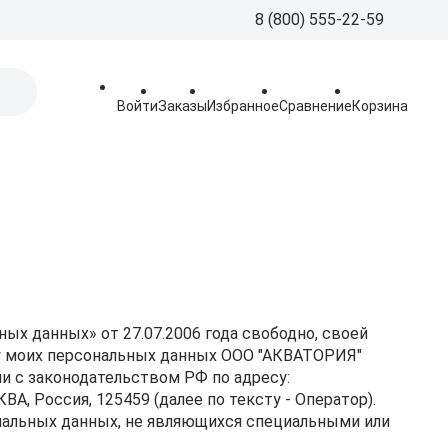
8 (800) 555-22-59
8 (800) 555-
Call-Centre
Войти
Заказы
Избранное
Сравнение
Корзина
+7 (495) 225
Склад
sales@aquatorya.
125459 Москва, 
пр-д, 23
х данных» от 27.07.2006 года свободно, своей
ку моих персональных данных ООО "АКВАТОРИЯ"
и с законодательством РФ по адресу:
оссия, 125459 (далее по тексту - Оператор).
сональных данных, не являющихся специальными или