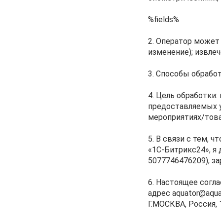
%fields%
2. Оператор может 
изменение); извлеч
3. Способы обработ
4. Цель обработки
предоставляемых у
мероприятиях/това
5. В связи с тем,
«1С-Битрикс24», я
5077746476209), зар
6. Настоящее согл
адрес aquator@aq
Г.МОСКВА, Россия, 