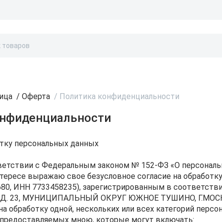
Бонусы и скидки
Контакты
Каталог
ница
/
Оферта
/
Политика конфиденциальности
онфиденциальности
отку персональных данных
етствии с Федеральным законом № 152-ФЗ «О персональны
нтересе выражаю свое безусловное согласие на обработ
80, ИНН 7733458235), зарегистрированным в соответстви
. 23, МУНИЦИПАЛЬНЫЙ ОКРУГ ЮЖНОЕ ТУШИНО, Г.МОСКВА, Р
 на обработку одной, нескольких или всех категорий пер
 предоставляемых мною, которые могут включать: