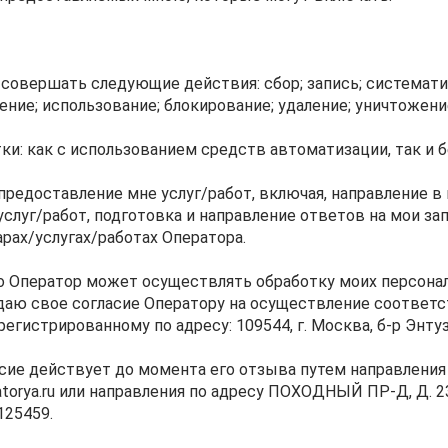
совершать следующие действия: сбор; запись; систематиз
ение; использование; блокирование; удаление; уничтожени
ки: как с использованием средств автоматизации, так и б
: предоставление мне услуг/работ, включая, направление 
слуг/работ, подготовка и направление ответов на мои за
рах/услугах/работах Оператора.
 что Оператор может осуществлять обработку моих персо
 даю свое согласие Оператору на осуществление соответ
егистрированному по адресу: 109544, г. Москва, б-р Энтузиа
асие действует до момента его отзыва путем направлен
uatorya.ru или направления по адресу ПОХОДНЫЙ ПР-Д,
125459.