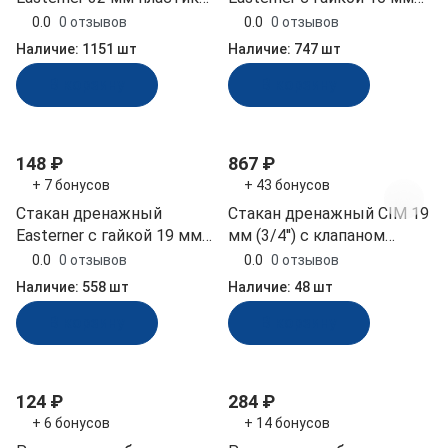
(CS0000)
(5/8'') пластик (C11850)
0.0
0 отзывов
0.0
0 отзывов
Наличие:
1151 шт
Наличие:
747 шт
В корзину
В корзину
148 ₽
867 ₽
+ 7 бонусов
+ 43 бонусов
Стакан дренажный
Стакан дренажный CIM 19
Easterner с гайкой 19 мм
мм (3/4'') с клапаном
(3/4'') пластик (C11854)
пластик, нерж (3411-2102)
0.0
0 отзывов
0.0
0 отзывов
Наличие:
558 шт
Наличие:
48 шт
В корзину
В корзину
124 ₽
284 ₽
+ 6 бонусов
+ 14 бонусов