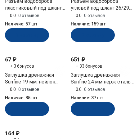
Разъем водосброса
Разъем водосброса
пластиковый под шланг
угловой под шланг 26/29
16 мм (15070)
мм Easterner (C11908)
0.0
0 отзывов
0.0
0 отзывов
Наличие:
57 шт
Наличие:
159 шт
В корзину
В корзину
67 ₽
651 ₽
+ 3 бонусов
+ 33 бонусов
Заглушка дренажная
Заглушка дренажная
Sunfine 19 мм, нейлон
Sunfine 24 мм нерж сталь
черный без корпуса
и нейлон (SF20322)
0.0
0 отзывов
0.0
0 отзывов
(SF20320-1)
Наличие:
85 шт
Наличие:
37 шт
В корзину
В корзину
164 ₽