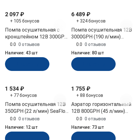
2 097 ₽
6 489 ₽
+ 105 бонусов
+ 324 бонусов
Помпа осушительная с
Помпа осушительная 12В
кронштейном 12В 300GPH
3000GPH (190 л/мин)
(19 л/мин) TMC (02303_12)
SeaFlo (SFBP1-G3000-01)
0.0
0 отзывов
0.0
0 отзывов
Наличие:
43 шт
Наличие:
80 шт
В корзину
В корзину
1 534 ₽
1 755 ₽
+ 77 бонусов
+ 88 бонусов
Помпа осушительная 12В
Аэратор горизонтальный
350GPH (22 л/мин) SeaFlo
12В 800GPH (45 л/мин)
(SFBP1-G350-08)
SeaFlo (SFBP1-G800-05,
0.0
0 отзывов
0.0
0 отзывов
10264273)
Наличие:
12 шт
Наличие:
73 шт
В корзину
В корзину