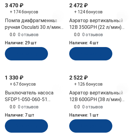
3 470 ₽
2 472 ₽
+ 174 бонусов
+ 124 бонусов
Помпа диафрагменная
Аэратор вертикальный
ручная Osculati 30 л/мин
12В 350GPH (22 л/мин)
пластик. рукоятка
SeaFlo (SFBP1-G350-04)
0.0
0 отзывов
0.0
0 отзывов
(10014608, 15.262.20)
Наличие:
29 шт
Наличие:
4 шт
В корзину
В корзину
1 330 ₽
2 522 ₽
+ 67 бонусов
+ 126 бонусов
Выключатель насоса
Аэратор вертикальный
SFDP1-050-060-51
12В 600GPH (38 л/мин)
(круглый)
SeaFlo (SFBP1-G600-04)
0.0
0 отзывов
0.0
0 отзывов
(SFWP105007051PSWnew)
Наличие:
7 шт
Наличие:
1 шт
В корзину
В корзину