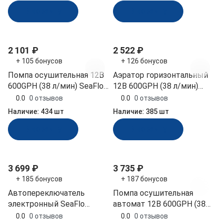
В корзину
В корзину
2 101 ₽
2 522 ₽
+ 105 бонусов
+ 126 бонусов
Помпа осушительная 12В
Аэратор горизонтальный
600GPH (38 л/мин) SeaFlo
12В 600GPH (38 л/мин)
(SFBP1-G600-13A)
SeaFlo (SFBP1-G600-05)
0.0
0 отзывов
0.0
0 отзывов
Наличие:
434 шт
Наличие:
385 шт
В корзину
В корзину
3 699 ₽
3 735 ₽
+ 185 бонусов
+ 187 бонусов
Автопереключатель
Помпа осушительная
электронный SeaFlo
автомат 12В 600GPH (38
(SFBS-20-06)
л/мин) SeaFlo (SFBP1-
0.0
0 отзывов
0.0
0 отзывов