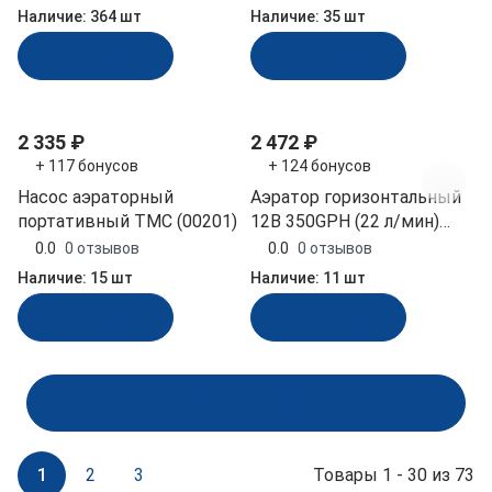
G600-13B)
Наличие:
364 шт
Наличие:
35 шт
В корзину
В корзину
2 335 ₽
2 472 ₽
+ 117 бонусов
+ 124 бонусов
Насос аэраторный
Аэратор горизонтальный
портативный TMC (00201)
12В 350GPH (22 л/мин)
SeaFlo (SFBP1-G350-05)
0.0
0 отзывов
0.0
0 отзывов
Наличие:
15 шт
Наличие:
11 шт
В корзину
В корзину
Показать ещё
1
2
3
Товары 1 - 30 из 73