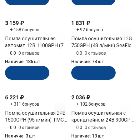
3 159 ₽
1 831 ₽
+ 158 бонусов
+ 92 бонусов
Помпа осушительная
Помпа осушительная 12В
автомат 12В 1100GPH (70
750GPH (48 л/мин) SeaFlo
л/мин) SeaFlo (SFBP1-
(SFBP1-G750-01,
0.0
0 отзывов
0.0
0 отзывов
G1100-06, 10264268)
10264013)
Наличие:
186 шт
Наличие:
78 шт
В корзину
В корзину
6 221 ₽
2 036 ₽
+ 311 бонусов
+ 102 бонусов
Помпа осушительная 24В
Помпа осушительная с
1500GPH (95 л/мин) TMC
кронштейном 24В 300GPH
(03606_24)
(19 л/мин) TMC (02303_24)
0.0
0 отзывов
0.0
0 отзывов
Наличие:
3 шт
Наличие:
13 шт