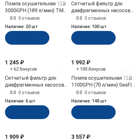
Помпа осушительная 12В
Сетчатый фильтр для
3000GPH (189 л/мин) TMC
диафрагменных насосов
(06604, 10014904)
SeaFlo 1/2"‑14 FNPT
0.0
0 отзывов
0.0
0 отзывов
(51S01)
Наличие:
20 шт
Наличие:
100 шт
В корзину
В корзину
1 245 ₽
1 992 ₽
+ 62 бонусов
+ 100 бонусов
Сетчатый фильтр для
Помпа осушительная 12В
диафрагменных насосов
1100GPH (70 л/мин) SeaFlo
SeaFlo быстроразъёмный
(SFBP1-G1100-01,
0.0
0 отзывов
0.0
0 отзывов
(41S03)
10264004)
Наличие:
6 шт
Наличие:
148 шт
В корзину
В корзину
1 909 ₽
3 557 ₽