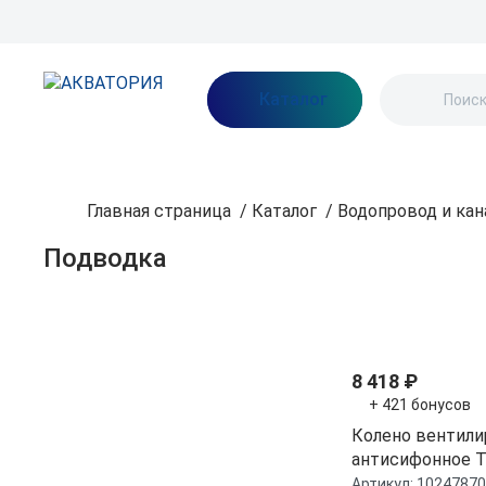
Бренды
Акции
Блог
О нас
Как заказать
Оплата
Доставка
Каталог
Главная страница
/
Каталог
/
Водопровод и кан
Подводка
Фильтр
По популярнос
Бренд
8 418 ₽
+ 421 бонусов
SeaFlo
Колено вентил
TMC
антисифонное T
сталь (10247870
Артикул:
10247870