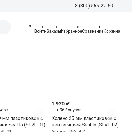
8 (800) 555-22-59
8 (800) 555-
Call-Centre
Войти
Заказы
Избранное
Сравнение
Корзина
+7 (495) 225
Склад
sales@aquatorya.
125459 Москва, 
пр-д, 23
1 920 ₽
усов
+ 96 бонусов
9 мм пластиковое с
Колено 25 мм пластиковое с
ей SeaFlo (SFVL-01)
вентиляцией SeaFlo (SFVL-02)
FVL-01
Артикул:
SFVL-02