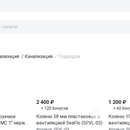
Бонусы и скидки
Контакты
Каталог
ализация
/
Канализация
/
Подводка
ти
2 400 ₽
1 200 ₽
+ 120 бонусов
+ 60 бон
ируемое
Колено 38 мм пластиковое с
Колено 1
MC 1'' нерж
вентиляцией SeaFlo (SFVL-03)
вентиляци
)
Артикул:
SFVL-03
Артикул:
S