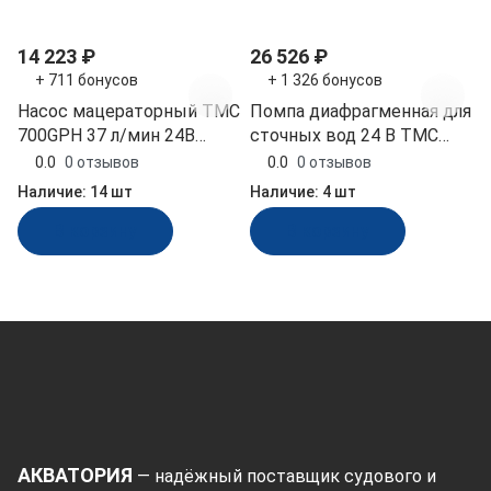
14 223 ₽
26 526 ₽
+ 711 бонусов
+ 1 326 бонусов
Насос мацераторный TMC
Помпа диафрагменная для
700GPH 37 л/мин 24В
сточных вод 24 В TMC
(06205_24, 10017154)
(0620921_24)
0.0
0 отзывов
0.0
0 отзывов
Наличие:
14 шт
Наличие:
4 шт
В корзину
В корзину
АКВАТОРИЯ
— надёжный поставщик судового и