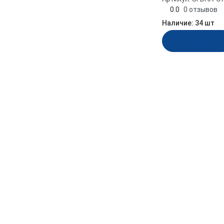
0.0
0 отзывов
Наличие:
34 шт
Производительность, л/мин
В корзину
42
Материал
Пластик
Стеклонаполненный
полиамид; нержа сталь
AISI 304
Длина, мм
210