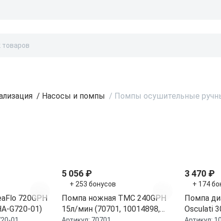
Бонусы и скидки
Контакты
Каталог
ализация
/
Насосы и помпы
/
Помпы осушительные ручн
ти
5 056 ₽
3 470 ₽
+ 253 бонусов
+ 174 бо
eaFlo 720GPH
Помпа ножная TMC 240GPH
Помпа ди
HA-G720-01)
15л/мин (70701, 10014898,
Osculati 
15170)
рукоятка 
20-01
Артикул:
70701
Артикул:
1