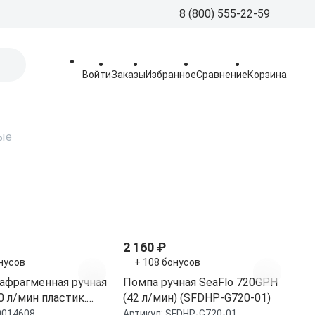
8 (800) 555-22-59
8 (800) 555-
Call-Centre
Войти
Заказы
Избранное
Сравнение
Корзина
+7 (495) 225
Склад
sales@aquatorya.
ые
125459 Москва, 
пр-д, 23
2 160 ₽
нусов
+ 108 бонусов
афрагменная ручная
Помпа ручная SeaFlo 720GPH
30 л/мин пластик.
(42 л/мин) (SFDHP-G720-01)
(10014608, 15.262.20)
0014608
Артикул:
SFDHP-G720-01