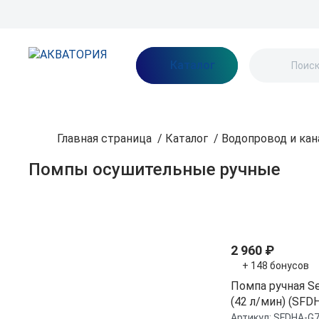
Бренды
Акции
Блог
О нас
Как заказать
Оплата
Доставка
Каталог
Главная страница
/
Каталог
/
Водопровод и кан
Помпы осушительные ручные
Фильтр
По популярнос
Бренд
2 960 ₽
+ 148 бонусов
Osculati
Помпа ручная S
SeaFlo
(42 л/мин) (SFD
TMC
Артикул:
SFDHA-G7