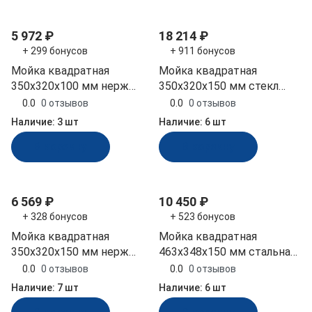
5 972 ₽
18 214 ₽
+ 299 бонусов
+ 911 бонусов
Мойка квадратная
Мойка квадратная
350x320x100 мм нерж
350x320x150 мм стекл
черная Marine Rocket
крышка Marine Rocket
0.0
0 отзывов
0.0
0 отзывов
(MR23100BSS)
(MR23150BSS)
Наличие:
3 шт
Наличие:
6 шт
В корзину
В корзину
6 569 ₽
10 450 ₽
+ 328 бонусов
+ 523 бонусов
Мойка квадратная
Мойка квадратная
350x320x150 мм нерж
463x348x150 мм стальная
черная Marine Rocket
крышка Marine Rocket
0.0
0 отзывов
0.0
0 отзывов
(MR23150SS)
(MR573BSS)
Наличие:
7 шт
Наличие:
6 шт