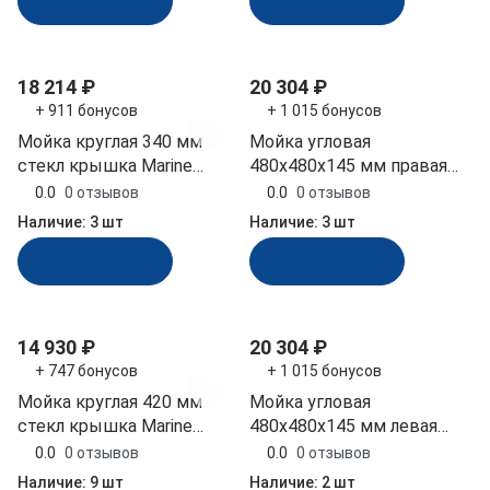
В корзину
В корзину
18 214 ₽
20 304 ₽
+ 911 бонусов
+ 1 015 бонусов
Мойка круглая 340 мм
Мойка угловая
стекл крышка Marine
480x480x145 мм правая
Rocket (MR531CSS)
стекл крышка Marine
0.0
0 отзывов
0.0
0 отзывов
Rocket (MR610RSS)
Наличие:
3 шт
Наличие:
3 шт
В корзину
В корзину
14 930 ₽
20 304 ₽
+ 747 бонусов
+ 1 015 бонусов
Мойка круглая 420 мм
Мойка угловая
стекл крышка Marine
480x480x145 мм левая
Rocket (MR570SS)
стекл крышка Marine
0.0
0 отзывов
0.0
0 отзывов
Rocket (MR610LSS)
Наличие:
9 шт
Наличие:
2 шт