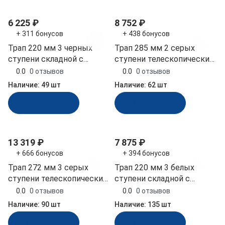
6 225 ₽
8 752 ₽
+ 311 бонусов
+ 438 бонусов
Трап 220 мм 3 черных
Трап 285 мм 2 серых
ступени складной с
ступени телескопический
вертикальным
выдвижной (040104GT)
0.0
0 отзывов
0.0
0 отзывов
креплением (040171BT)
Наличие:
49 шт
Наличие:
62 шт
В корзину
В корзину
13 319 ₽
7 875 ₽
+ 666 бонусов
+ 394 бонусов
Трап 272 мм 3 серых
Трап 220 мм 3 белых
ступени телескопический
ступени складной с
выдвижной (040105GT)
вертикальным
0.0
0 отзывов
0.0
0 отзывов
креплением (040171WT)
Наличие:
90 шт
Наличие:
135 шт
В корзину
В корзину