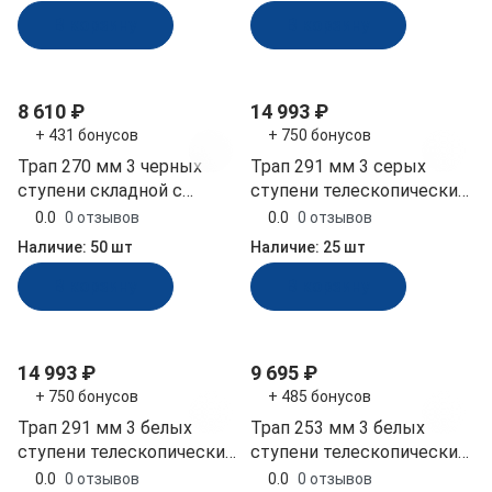
В корзину
В корзину
8 610 ₽
14 993 ₽
+ 431 бонусов
+ 750 бонусов
Трап 270 мм 3 черных
Трап 291 мм 3 серых
ступени складной с
ступени телескопический
вертикальным
выдвижной с
0.0
0 отзывов
0.0
0 отзывов
креплением (040172BT)
фиксирующим
Наличие:
50 шт
Наличие:
25 шт
механизмом (040140GT)
В корзину
В корзину
14 993 ₽
9 695 ₽
+ 750 бонусов
+ 485 бонусов
Трап 291 мм 3 белых
Трап 253 мм 3 белых
ступени телескопический
ступени телескопический
выдвижной с
складной узкий
0.0
0 отзывов
0.0
0 отзывов