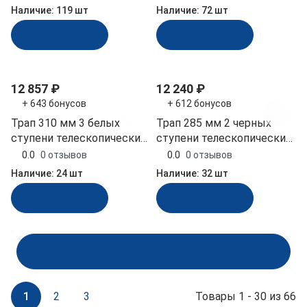
фиксирующим
(040161WT)
Наличие:
119 шт
Наличие:
72 шт
механизмом (040140WT)
В корзину
В корзину
12 857 ₽
12 240 ₽
+ 643 бонусов
+ 612 бонусов
Трап 310 мм 3 белых
Трап 285 мм 2 черных
ступени телескопический
ступени телескопический
складной (040102WT)
выдвижной (040104BT)
0.0
0 отзывов
0.0
0 отзывов
Наличие:
24 шт
Наличие:
32 шт
В корзину
В корзину
Показать ещё
1
2
3
Товары 1 - 30 из 66