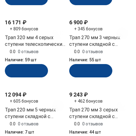
16 171 ₽
6 900 ₽
+ 809 бонусов
+ 345 бонусов
Трап 320 мм 4 серых
Трап 270 мм 3 черных
ступени телескопический
ступени складной с
складной (040103GT)
горизонтальным
0.0
0 отзывов
0.0
0 отзывов
креплением (040176BT)
Наличие:
59 шт
Наличие:
55 шт
В корзину
В корзину
12 094 ₽
9 243 ₽
+ 605 бонусов
+ 462 бонусов
Трап 220 мм 5 черных
Трап 270 мм 3 серых
ступени складной с
ступени складной с
горизонтальным
горизонтальным
0.0
0 отзывов
0.0
0 отзывов
креплением (040179BT)
креплением (040176GT)
Наличие:
7 шт
Наличие:
44 шт