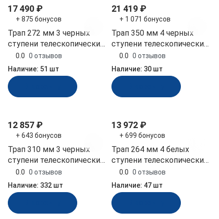
17 490 ₽
21 419 ₽
+ 875 бонусов
+ 1 071 бонусов
Трап 272 мм 3 черных
Трап 350 мм 4 черных
ступени телескопический
ступени телескопический
выдвижной (040105BT)
с поручнем (040109BT)
0.0
0 отзывов
0.0
0 отзывов
Наличие:
51 шт
Наличие:
30 шт
В корзину
В корзину
12 857 ₽
13 972 ₽
+ 643 бонусов
+ 699 бонусов
Трап 310 мм 3 черных
Трап 264 мм 4 белых
ступени телескопический
ступени телескопический
складной (040102BT)
складной узкий
0.0
0 отзывов
0.0
0 отзывов
(040162WT)
Наличие:
332 шт
Наличие:
47 шт
В корзину
В корзину