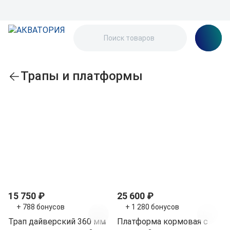
Трапы и платформы
По популярности
О
Т
С
Т
Т
б
р
т
р
р
о
а
у
а
а
15 750 ₽
25 600 ₽
р
п
п
п
п
+ 788 бонусов
+ 1 280 бонусов
у
ы
е
ы
ы
Трап дайверский 360 мм
Платформа кормовая с
д
с
н
д
д