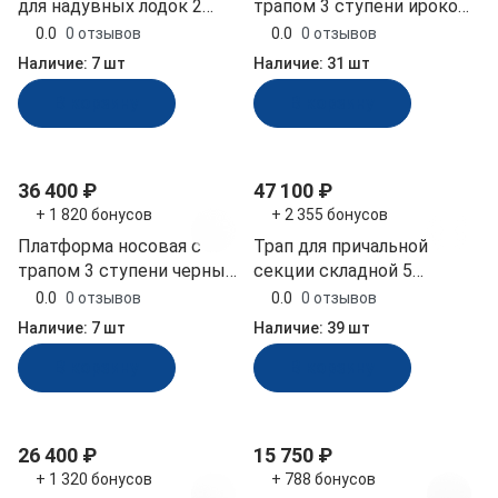
для надувных лодок 2
трапом 3 ступени ироко
о
у
и
а
л
черных ступени
(040223T, 10269430)
в
д
й
я
0.0
0 отзывов
0.0
0 отзывов
(040115BT, 10269530)
а
о
в
п
Наличие:
7 шт
Наличие:
31 шт
н
в
е
р
В корзину
В корзину
и
ы
р
и
е
е
с
ч
д
к
а
л
и
л
36 400 ₽
47 100 ₽
я
е
ь
+ 1 820 бонусов
+ 2 355 бонусов
т
н
Платформа носовая с
Трап для причальной
р
о
трапом 3 ступени черные
секции складной 5
а
й
(040245BT)
ступеней ироко 500 мм
0.0
0 отзывов
0.0
0 отзывов
п
с
(040152T)
о
е
Наличие:
7 шт
Наличие:
39 шт
в
к
В корзину
В корзину
ц
и
и
26 400 ₽
15 750 ₽
+ 1 320 бонусов
+ 788 бонусов