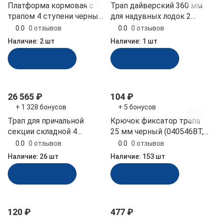
Платформа кормовая с
Трап дайверский 360 мм
трапом 4 ступени черные
для надувных лодок 2
(040204BT, 10269508)
белые ступени (040115WT,
0.0
0 отзывов
0.0
0 отзывов
10269371)
Наличие:
2 шт
Наличие:
1 шт
В корзину
В корзину
26 565 ₽
104 ₽
+ 1 328 бонусов
+ 5 бонусов
Трап для причальной
Крючок фиксатор трапа
секции складной 4
25 мм черный (040546BT,
ступени ироко 400 мм
10269481)
0.0
0 отзывов
0.0
0 отзывов
(040151T, 10268761)
Наличие:
26 шт
Наличие:
153 шт
В корзину
В корзину
120 ₽
477 ₽