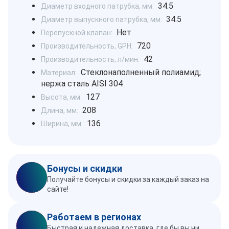
34.5
Диаметр входного патрубка, мм:
34.5
Диаметр выпускного патрубка, мм:
Нет
Перепускной клапан:
720
Производительность, GPH:
42
Производительность, л/мин:
Стеклонаполненный полиамид;
Материал:
нержа сталь AISI 304
127
Высота, мм:
208
Длина, мм:
136
Ширина, мм:
Бонусы и скидки
Получайте бонусы и скидки за каждый заказ на
сайте!
Работаем в регионах
Быстрая и надежная доставка, где бы вы ни