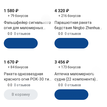
1 580 ₽
4 320 ₽
+ 79 бонусов
+ 216 бонусов
Фальшфейер сигнального
Парашютная ракета
огня для маломерных
бедствия Ningbo Zhenhua
судов ФМС (ГИМС)
HGS40-30000 (РМРС)
0.0
0 отзывов
0.0
0 отзывов
В корзину
В корзину
1 670 ₽
3 456 ₽
+ 84 бонусов
+ 173 бонусов
Ракета однозвездная
Аптечка маломерного
красного огня РОК-30 тип
судна (22 компонента)
Сигнал
сертификат АППОМЕД
0.0
0 отзывов
0.0
0 отзывов
(20511)
В корзину
В корзину