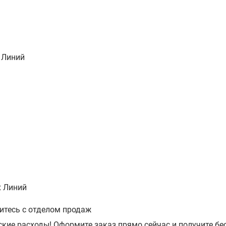
 Линий
х Линий
итесь с отделом продаж
кие расходы! Оформите заказ прямо сейчас и получите б