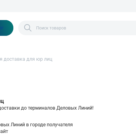
Бонусы и скидки
Контакты
Каталог
ог
я доставка для юр лиц
иц
доставки до терминалов Деловых Линий!
вых Линий в городе получателя
сайт