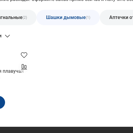
игнальные
Шашки дымовые
Аптечки о
(2)
(1)
и
 плавучая
л