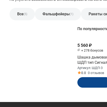
Все
Фальшфейеры
Ракеты с
(5)
(1)
Фильтр
По популярност
Бренд
5 560 ₽
+ 278 бонусов
Сигнал
Шашка дымовая
ШДП тип Сигна
Артикул:
ШДП-3
Показать
0.0
0 отзывов
В корзину