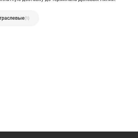
траслевые
(1)