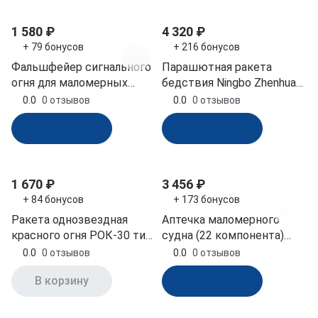
1 580 ₽
4 320 ₽
+ 79 бонусов
+ 216 бонусов
Фальшфейер сигнального
Парашютная ракета
огня для маломерных
бедствия Ningbo Zhenhua
судов ФМС (ГИМС)
HGS40-30000 (РМРС)
0.0
0 отзывов
0.0
0 отзывов
В корзину
В корзину
1 670 ₽
3 456 ₽
+ 84 бонусов
+ 173 бонусов
Ракета однозвездная
Аптечка маломерного
красного огня РОК-30 тип
судна (22 компонента)
Сигнал
сертификат АППОМЕД
0.0
0 отзывов
0.0
0 отзывов
(20511)
В корзину
В корзину