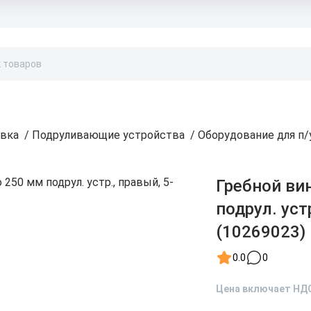
Бонусы и скидки
Контакты
Каталог
овка
/
Подруливающие устройства
/
Оборудование для п/
Гребной ви
подрул. уст
(10269023)
0.0
0
Цена включает НД