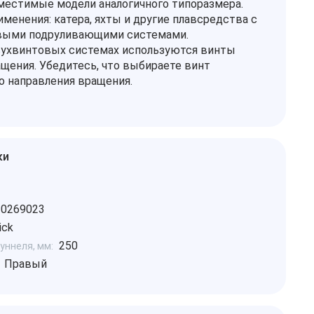
вместимые модели аналогичного типоразмера.
именения: катера, яхты и другие плавсредства с
выми подруливающими системами.
вухвинтовых системах используются винты
ащения. Убедитесь, что выбираете винт
о направления вращения.
ки
10269023
ick
250
уннеля, мм:
Правый