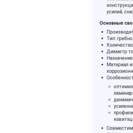
конструкци
усилий, сн
Основные сво
Производите
Тип: гребно
Количество 
Диаметр то
Назначение
Материал и
коррозионн
Особенност
оптимиз
ламинар
динамич
усиленн
профили
кавитац
Совместимо