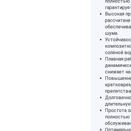
полностью 
гарантируе
Высокая пр
рассчитана
обеспечива
шума.
Устойчивос
композитно
солёной во
Плавная ра
динамическ
снижает на
Повышенная
кратковрем
препятстви
Долговечно
длительную
Простота з
полностью 
обслуживан
Оптимально