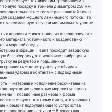
соответствует техническим требованиям и
т точную посадку в тоннеле диаметром 250 мм.
оизводительность — геометрия лопастей точно
 для создания мощного ламинарного потока, что
ет максимальную тягу при минимальном уровне
ть к коррозии — изготовлен из высокопрочного
го материала, устойчивого к воздействию
ды и морской среды.
бота без вибраций — винт проходит заводскую
ую балансировку, что исключает вибрации и
грузку на редуктор и подшипники.
 прочность — конструкция устойчива к
енным ударам и контактам с подводными
ями.
сть — материал и исполнение рассчитаны на
 эксплуатацию в сложных морских условиях.
амены — посадочные размеры и форма
соответствуют штатному винту, что упрощает
ие и ремонт подруливающего устройства.
е распределение нагрузки — 5‑лопастная