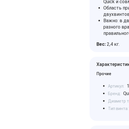
Quick и со
Область пр
двухвинто
Важно: в д
разного вр
правильног
Вес:
2,4 кг.
Характеристи
Прочие
Артикул:
Qu
Бренд:
Диаметр т
Тип винта: