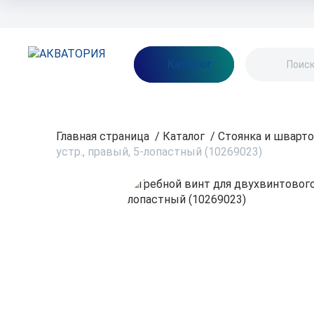
Бренды
Акции
Блог
О нас
Как заказать
Оплата
Доставка
Каталог
Главная страница
/
Каталог
/
Стоянка и шварт
устр., правый, 5-лопастный (10269023)