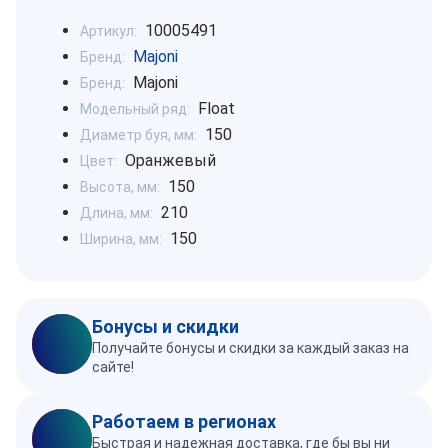
10005491
Артикул:
Majoni
Бренд:
Majoni
Бренд:
Float
Модельный ряд:
150
Диаметр буя, мм:
Оранжевый
Цвет:
150
Высота, мм:
210
Длина, мм:
150
Ширина, мм:
Бонусы и скидки
Получайте бонусы и скидки за каждый заказ на
сайте!
Работаем в регионах
Быстрая и надежная доставка, где бы вы ни