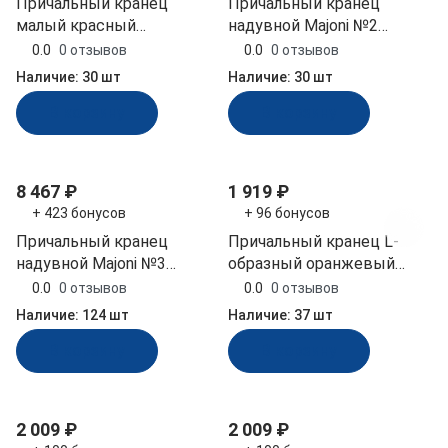
Причальный кранец
Причальный кранец
малый красный
надувной Majoni №2
450x110x80 мм (БП-1К-К,
1100х240х240 мм белый
0.0
0 отзывов
0.0
0 отзывов
10257737)
(10246590)
Наличие:
30 шт
Наличие:
30 шт
В корзину
В корзину
8 467 ₽
1 919 ₽
+ 423 бонусов
+ 96 бонусов
Причальный кранец
Причальный кранец L-
надувной Majoni №3
образный оранжевый
1000х190х190 мм белый
890х110х80 мм (ДУ-1-О)
0.0
0 отзывов
0.0
0 отзывов
(10246589)
Наличие:
124 шт
Наличие:
37 шт
В корзину
В корзину
2 009 ₽
2 009 ₽