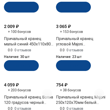
В корзину
В корзину
2 009 ₽
3 065 ₽
+ 100 бонусов
+ 153 бонусов
Причальный кранец
Причальный кранец
малый синий 450x110x80
угловой Majoni
мм (БП-1К-С, 10253728)
100х250х250 мм белый
0.0
0 отзывов
0.0
0 отзывов
(10014766)
Наличие:
30 шт
Наличие:
23 шт
В корзину
В корзину
4 059 ₽
754 ₽
+ 203 бонусов
+ 38 бонусов
Причальный кранец Волна
Причальный кранец Majoni
120 градусов черный
250х120х70мм белый
800x160х140 мм (ЗОУ-120-
(10258864)
0.0
0 отзывов
0.0
0 отзывов