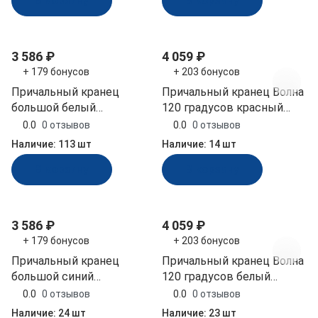
В корзину
В корзину
3 586 ₽
4 059 ₽
+ 179 бонусов
+ 203 бонусов
Причальный кранец
Причальный кранец Волна
большой белый
120 градусов красный
810x110x80 мм (БП-1Д-Б)
800x160х140 мм (ЗОУ-120-
0.0
0 отзывов
0.0
0 отзывов
К)
Наличие:
113 шт
Наличие:
14 шт
В корзину
В корзину
3 586 ₽
4 059 ₽
+ 179 бонусов
+ 203 бонусов
Причальный кранец
Причальный кранец Волна
большой синий
120 градусов белый
810x110x80 мм (БП-1Д-С,
800x160х140 мм (ЗОУ-120-
0.0
0 отзывов
0.0
0 отзывов
10251434)
Б)
Наличие:
24 шт
Наличие:
23 шт