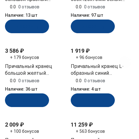
810x110x80 мм (БП-1Д-К,
(10258862)
0.0
0 отзывов
0.0
0 отзывов
10257736)
Наличие:
13 шт
Наличие:
97 шт
В корзину
В корзину
3 586 ₽
1 919 ₽
+ 179 бонусов
+ 96 бонусов
Причальный кранец
Причальный кранец L-
большой желтый
образный синий
810x110x80 мм (БП-1Д-Ж)
890х110х80 мм (ДУ-1-С,
0.0
0 отзывов
0.0
0 отзывов
10258060)
Наличие:
36 шт
Наличие:
4 шт
В корзину
В корзину
2 009 ₽
11 259 ₽
+ 100 бонусов
+ 563 бонусов