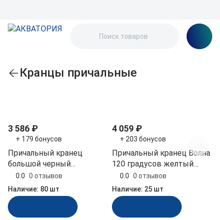
Кранцы причальные
По популярности
3 586 ₽
4 059 ₽
+ 179 бонусов
+ 203 бонусов
Причальный кранец
Причальный кранец Волна
большой черный
120 градусов желтый
810x110x80 мм (БП-1Д-Ч,
800x160х140 мм (ЗОУ-120-
0.0
0 отзывов
0.0
0 отзывов
10265509)
Ж)
Наличие:
80 шт
Наличие:
25 шт
В корзину
В корзину