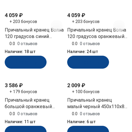
4 059 ₽
4 059 ₽
+ 203 бонусов
+ 203 бонусов
Причальный кранец Волна
Причальный кранец Волна
120 градусов синий
120 градусов оранжевый
800x160х140 мм (ЗОУ-120-
800x160х140 мм (ЗОУ-120-
0.0
0 отзывов
0.0
0 отзывов
С)
О)
Наличие:
18 шт
Наличие:
24 шт
В корзину
В корзину
3 586 ₽
2 009 ₽
+ 179 бонусов
+ 100 бонусов
Причальный кранец
Причальный кранец
большой оранжевый
малый черный 450x110x80
810x110x80 мм (БП-1Д-О,
мм (БП-1К-Ч, 10265510)
0.0
0 отзывов
0.0
0 отзывов
10253671)
Наличие:
11 шт
Наличие:
6 шт