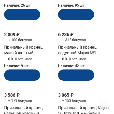
Ч)
Наличие:
26 шт
Наличие:
95 шт
В корзину
В корзину
2 009 ₽
6 236 ₽
+ 100 бонусов
+ 312 бонусов
Причальный кранец
Причальный кранец
малый желтый
надувной Majoni №1
450x110x80 мм (БП-1К-Ж,
500х120х70 мм белый
0.0
0 отзывов
0.0
0 отзывов
10257765)
(10238042)
Наличие:
9 шт
Наличие:
42 шт
В корзину
В корзину
3 586 ₽
3 065 ₽
+ 179 бонусов
+ 153 бонусов
Причальный кранец
Причальный кранец Majoni
большой красный
500х120х70мм белый