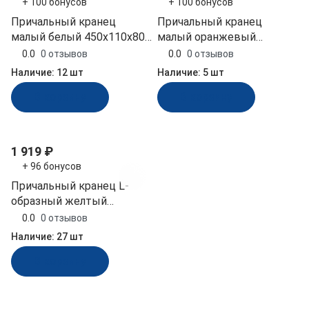
+ 100 бонусов
+ 100 бонусов
Причальный кранец
Причальный кранец
малый белый 450x110x80
малый оранжевый
мм (БП-1К-Б, 10251432)
450x110x80 мм (БП-1К-О,
0.0
0 отзывов
0.0
0 отзывов
10253672)
Наличие:
12 шт
Наличие:
5 шт
В корзину
В корзину
1 919 ₽
+ 96 бонусов
Причальный кранец L-
образный желтый
890х110х80 мм (ДУ-1-Ж,
0.0
0 отзывов
10258061)
Наличие:
27 шт
В корзину