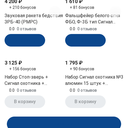
4 200 ₽
1 610 ₽
+ 210 бонусов
+ 81 бонусов
Звуковая ракета бедствия
Фальшфейер белого огня
ЗРБ-40 (РМРС)
ФБО, Ф-3Б тип Сигнал
(Челябинск)
0.0
0 отзывов
0.0
0 отзывов
В корзину
В корзину
3 125 ₽
1 795 ₽
+ 156 бонусов
+ 90 бонусов
Набор Стоп-зверь +
Набор Сигнал охотника №3
Сигнал охотника +
алюмин 15 штук +
Пусковое устройство
пусковое устройство
0.0
0 отзывов
0.0
0 отзывов
спаренное
ПУ-1 (НС-1)
В корзину
В корзину
Показать ещё