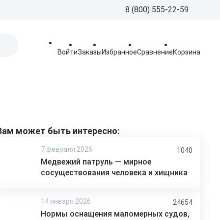
8 (800) 555-22-59
8 (800) 555-
Call-Centre
Войти
Заказы
Избранное
Сравнение
Корзина
+7 (495) 225
Склад
sales@aquatorya.
125459 Москва, 
пр-д, 23
Вам может быть интересно:
7 февраля 2026
1040
Медвежий патруль — мирное
сосуществования человека и хищника
14 января 2026
24654
Нормы оснащения маломерных судов,