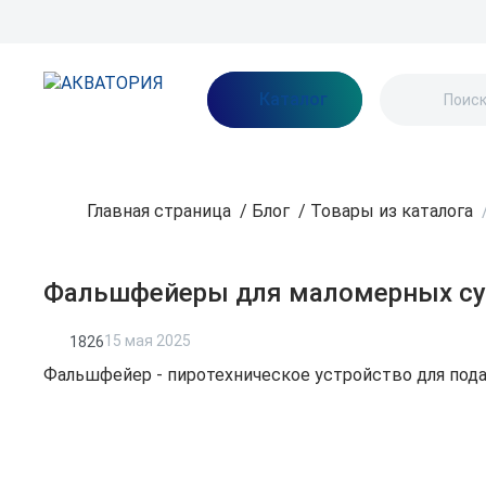
Бренды
Акции
Блог
О нас
Как заказать
Оплата
Доставка
Каталог
Главная страница
/
Блог
/
Товары из каталога
Фальшфейеры для маломерных су
15 мая 2025
1826
Фальшфейер - пиротехническое устройство для подач