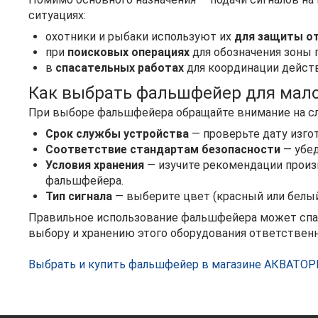
ситуациях:
охотники и рыбаки используют их
для защиты о
при
поисковых операциях
для обозначения зоны 
в
спасательных работах
для координации дейст
Как выбрать фальшфейер для мало
При выборе фальшфейера обращайте внимание на 
Срок службы устройства
— проверьте дату изгот
Соответствие стандартам безопасности
— убед
Условия хранения
— изучите рекомендации произ
фальшфейера.
Тип сигнала
— выберите цвет (красный или белый
Правильное использование фальшфейера может спас
выбору и хранению этого оборудования ответственн
Выбрать и купить фальшфейер в магазине АКВАТОР