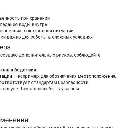
.
вечность при хранении.
падание воды внутрь.
льзования в экстренной ситуации.
ки важно для работы в сложных условиях.
ера
 создало дополнительных рисков, соблюдайте
игнала бедствия
.
зации
— например, для обозначения местоположения.
оответствует стандартам безопасности.
корпусе. Там должны быть указаны:
именения
 воде — фальшфейеры могут быть полезны в других