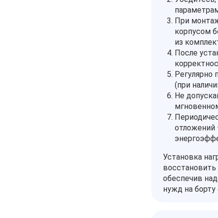
параметрам
При монтаж
корпусом б
из комплек
После уста
корректнос
Регулярно 
(при наличи
Не допуска
мгновенном
Периодичес
отложений 
энергоэфф
Установка наг
восстановить 
обеспечив на
нужд на борту 