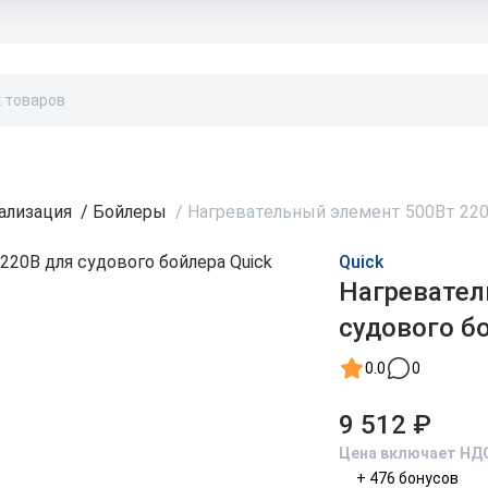
Бонусы и скидки
Контакты
Каталог
ализация
/
Бойлеры
/
Нагревательный элемент 500Вт 220В
Quick
Нагревател
судового бо
0.0
0
9 512 ₽
Цена включает НД
+ 476 бонусов