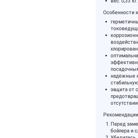
вес: 0,33 кг.
Особенности к
герметичны
токоведущи
коррозионн
воздействи
хлорированн
оптимальна
эффективну
посадочным
надёжные к
стабильную
защита от с
предотвращ
отсутствии
Рекомендации 
Перед заме
бойлера и с
Убедитесь,