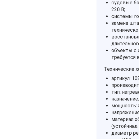
судовые бо
220 В;
системы го
замена шта
техническо
восстановл
длительног
объекты с 
требуется 
Технические х
артикул: 10
производите
тип: нагре
назначение:
мощность: 
напряжение 
материал о
(устойчива 
диаметр рез