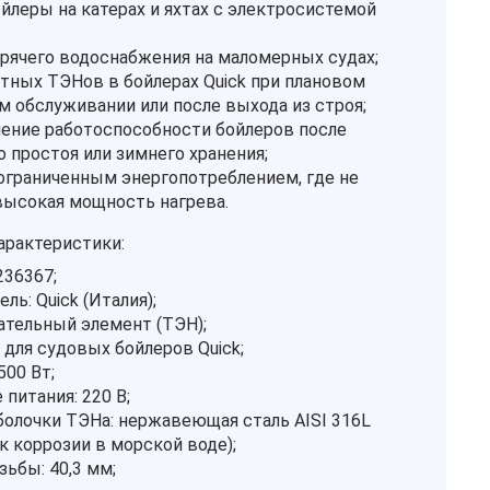
йлеры на катерах и яхтах с электросистемой
рячего водоснабжения на маломерных судах;
тных ТЭНов в бойлерах Quick при плановом
м обслуживании или после выхода из строя;
ение работоспособности бойлеров после
о простоя или зимнего хранения;
ограниченным энергопотреблением, где не
высокая мощность нагрева.
арактеристики:
236367;
ль: Quick (Италия);
вательный элемент (ТЭН);
 для судовых бойлеров Quick;
500 Вт;
питания: 220 В;
болочки ТЭНа: нержавеющая сталь AISI 316L
к коррозии в морской воде);
ьбы: 40,3 мм;