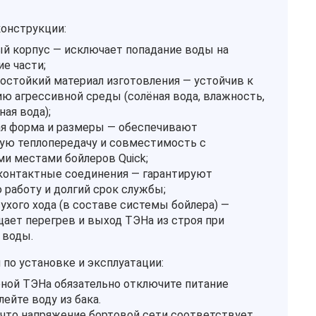
онструкции:
й корпус — исключает попадание воды на
е части;
остойкий материал изготовления — устойчив к
ю агрессивной среды (солёная вода, влажность,
ая вода);
я форма и размеры — обеспечивают
ю теплопередачу и совместимость с
и местами бойлеров Quick;
онтактные соединения — гарантируют
 работу и долгий срок службы;
ухого хода (в составе системы бойлера) —
ает перегрев и выход ТЭНа из строя при
 воды.
по установке и эксплуатации:
ной ТЭНа обязательно отключите питание
лейте воду из бака.
 что напряжение бортовой сети соответствует