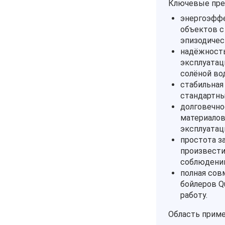
Ключевые пре
энергоэффе
объектов с
эпизодичес
надёжность
эксплуатац
солёной во
стабильная
стандартны
долговечно
материалов
эксплуатац
простота з
произвести
соблюдении
полная сов
бойлеров Q
работу.
Область приме