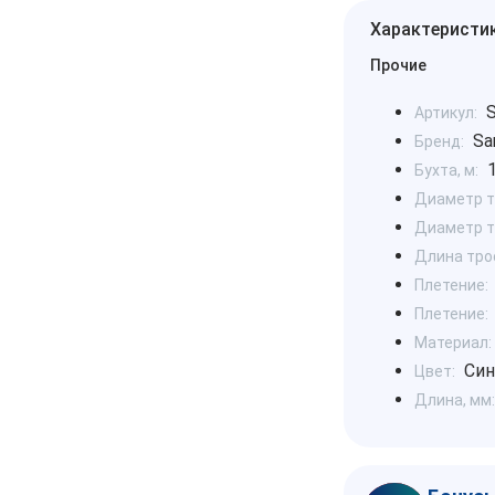
Характеристи
Прочие
Артикул:
Sa
Бренд:
Бухта, м:
Диаметр т
Диаметр т
Длина трос
Плетение:
Плетение:
Материал:
Син
Цвет:
Длина, мм: