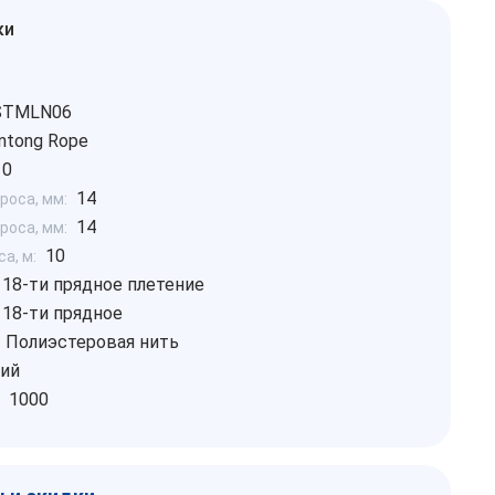
ки
STMLN06
ntong Rope
10
14
роса, мм:
14
роса, мм:
10
а, м:
18-ти прядное плетение
18-ти прядное
Полиэстеровая нить
ий
1000