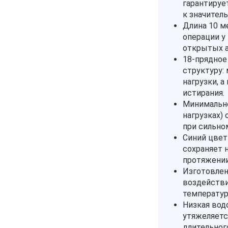
гарантируе
к значител
Длина 10 м
операции у 
открытых а
18‑прядное
структуру:
нагрузки, 
истирания.
Минимально
нагрузках)
при сильно
Синий цвет
сохраняет 
протяжении
Изготовлен
воздействи
температур
Низкая вод
утяжеляетс
длительного