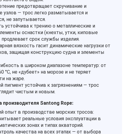
етение предотвращает скручивание и
е узлов — трос легко разматывается и
я, не запутывается.
ь устойчива к трению о металлические и
лементы оснастки (кнехты, утки, киповые
о продлевает срок службы изделия.
арная вязкость гасит динамические нагрузки от
ков, защищая конструкцию судна и элементы
гибкость в широком диапазоне температур: от
60 °C, не «дубеет» на морозе и не теряет
ти на жаре.
й пигмент устойчив к загрязнениям — трос
лядит чистым и новым.
 производителя Santong Rope:
й опыт в производстве морских тросов:
читывает реальные условия эксплуатации в
матических зонах и типах акваторий.
нтроль качества на всех этапах — от выбора