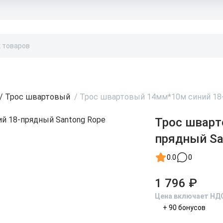
Бонусы и скидки
Контакты
Каталог
/
Трос швартовый
/
Трос швартовый 14мм*10м синий 18-
Трос шварт
прядный Sa
0.0
0
1 796 ₽
Цена включает НД
+ 90 бонусов