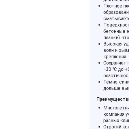
Плотное пл
образовани
сматываетс
Поверхност
бетонные э
планки), чт
Высокая уд
волн и рыв
крепления.
Сохраняет 
−30 °C до +
эластичнос
Тёмно‑сини
дольше выг
Преимущества
Многолетни
компания у
разных кли
Строгий ко