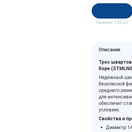
В корзину
Наличие:
142 шт
Описание
Трос швартовы
Rope (STMLN0
Надёжный шва
безопасной фи
среднего разм
для интенсивн
обеспечит ст
условиях.
Свойства и п
Диаметр 14