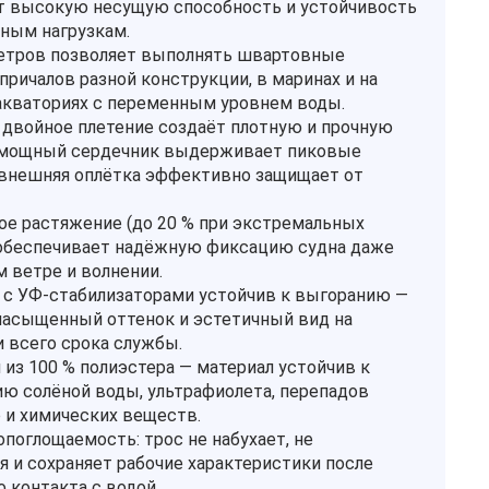
т высокую несущую способность и устойчивость
ьным нагрузкам.
етров позволяет выполнять швартовные
причалов разной конструкции, в маринах и на
кваториях с переменным уровнем воды.
 двойное плетение создаёт плотную и прочную
 мощный сердечник выдерживает пиковые
а внешняя оплётка эффективно защищает от
е растяжение (до 20 % при экстремальных
 обеспечивает надёжную фиксацию судна даже
м ветре и волнении.
 с УФ‑стабилизаторами устойчив к выгоранию —
насыщенный оттенок и эстетичный вид на
 всего срока службы.
 из 100 % полиэстера — материал устойчив к
ю солёной воды, ультрафиолета, перепадов
 и химических веществ.
опоглощаемость: трос не набухает, не
я и сохраняет рабочие характеристики после
 контакта с водой.