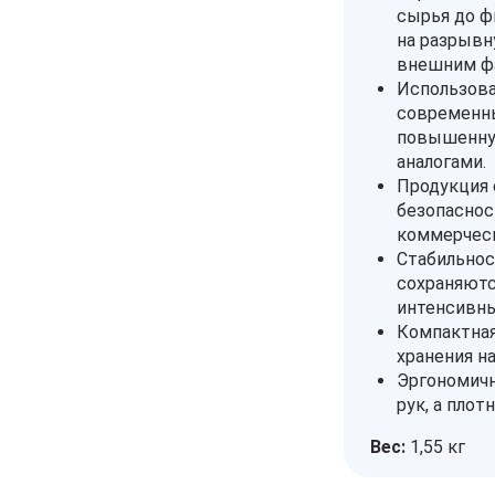
сырья до ф
на разрывн
внешним ф
Использова
современны
повышенную
аналогами.
Продукция
безопаснос
коммерческ
Стабильнос
сохраняютс
интенсивны
Компактная 
хранения на
Эргономичн
рук, а пло
Вес:
1,55 кг